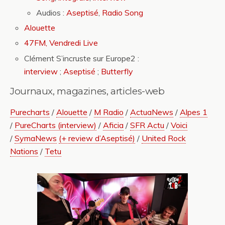
Audios :
Aseptisé
,
Radio Song
Alouette
47FM, Vendredi Live
Clément S’incruste sur Europe2 :
interview
;
Aseptisé
;
Butterfly
Journaux, magazines, articles-web
Purecharts
/
Alouette
/
M Radio
/
ActuaNews
/
Alpes 1
/
PureCharts (interview)
/
Aficia
/
SFR Actu
/
Voici
/
SymaNews
(+ review d’Aseptisé)
/
United Rock
Nations
/
Tetu