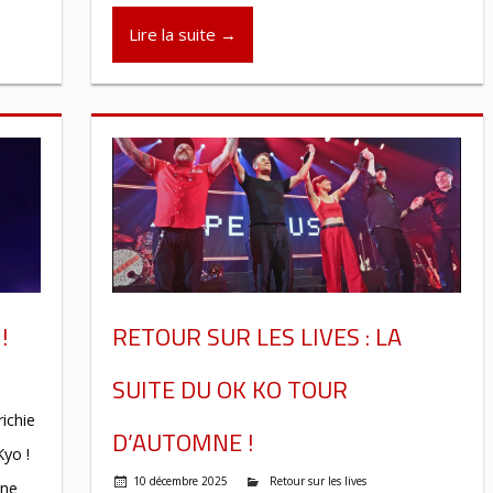
Lire la suite →
!
RETOUR SUR LES LIVES : LA
SUITE DU OK KO TOUR
ichie
D’AUTOMNE !
Kyo !
10 décembre 2025
Retour sur les lives
une