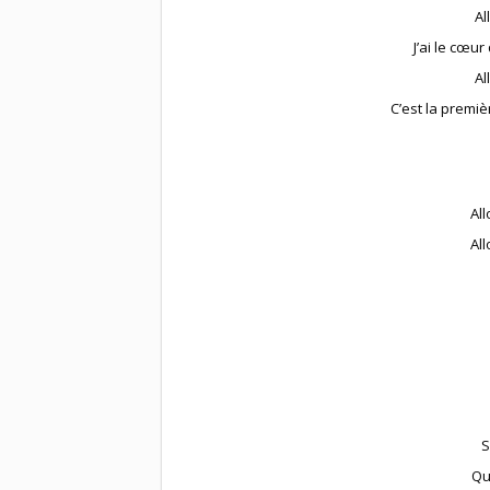
Al
J’ai le cœur
Al
C’est la premi
Al
Al
S
Qu