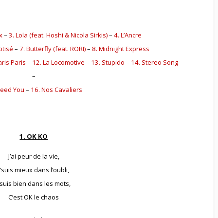
x
–
3. Lola (feat. Hoshi & Nicola Sirkis)
–
4. L’Ancre
ptisé
–
7. Butterfly (feat. RORI)
–
8. Midnight Express
aris Paris
–
12. La Locomotive
–
13. Stupido
–
14. Stereo Song
–
Need You
–
16. Nos Cavaliers
1. OK KO
J’ai peur de la vie,
J’suis mieux dans l’oubli,
’suis bien dans les mots,
C’est OK le chaos