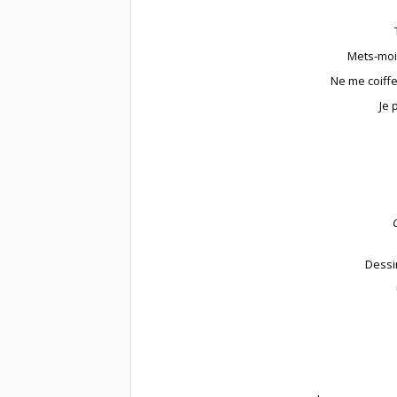
Mets-moi
Ne me coiff
Je
Dessi