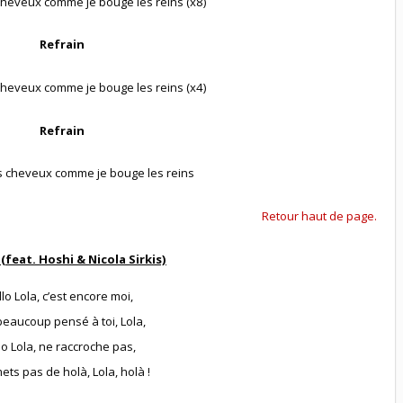
heveux comme je bouge les reins (x8)
Refrain
heveux comme je bouge les reins (x4)
Refrain
s cheveux comme je bouge les reins
Retour haut de page.
 (feat. Hoshi & Nicola Sirkis)
llo Lola, c’est encore moi,
 beaucoup pensé à toi, Lola,
lo Lola, ne raccroche pas,
ets pas de holà, Lola, holà !