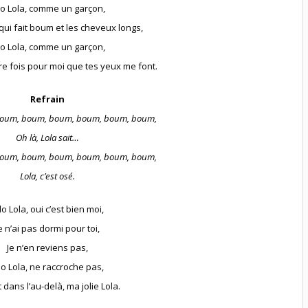
lo Lola, comme un garçon,
 qui fait boum et les cheveux longs,
lo Lola, comme un garçon,
ère fois pour moi que tes yeux me font.
Refrain
oum, boum, boum, boum, boum, boum,
Oh là, Lola sait…
oum, boum, boum, boum, boum, boum,
Lola, c’est osé.
lo Lola, oui c’est bien moi,
e n’ai pas dormi pour toi,
Je n’en reviens pas,
lo Lola, ne raccroche pas,
it dans l’au-delà, ma jolie Lola.