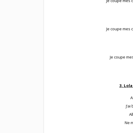
Je coupe mes c
Je coupe mes c
Je coupe me
3. Lola
A
J’ai
Al
Ne m