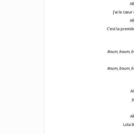
Al
J’ai le cœur
Al
C’est la premi
Boum, boum, b
Boum, boum, b
Al
J
Al
Lola l