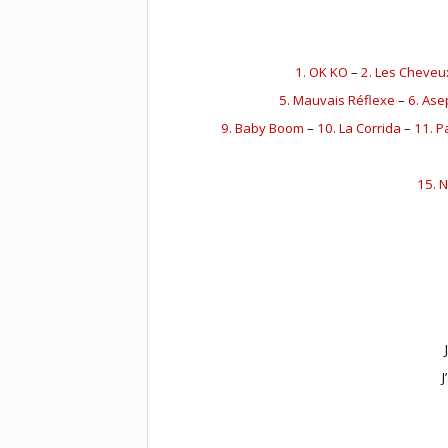
1. OK KO
–
2. Les Cheveu
5. Mauvais Réflexe
–
6. Ase
9. Baby Boom
–
10. La Corrida
–
11. P
15. 
J