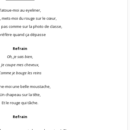
Tatoue-moi au eyeliner,
, mets-moi du rouge sur le cœur,
e pas comme sur la photo de classe,
 préfère quand ça dépasse
Refrain
Oh, je sais bien,
Je coupe mes cheveux,
Comme je bouge les reins
ne-moi une belle moustache,
Un chapeau sur la tête,
Et le rouge qui tâche.
Refrain