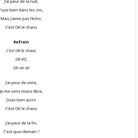
J’ai peur de la nuit,
J’suis bien dans les cris,
Mais j’aime pas l’écho,
C’est OK le chaos
Refrain
C’est OK le chaos,
OK KO,
Oh oh oh
J’ai peur de vivre,
Je me sens moins libre,
J’suis bien accro
C’est OK le chaos
J’ai peur de la fin,
C’est quoi demain ?