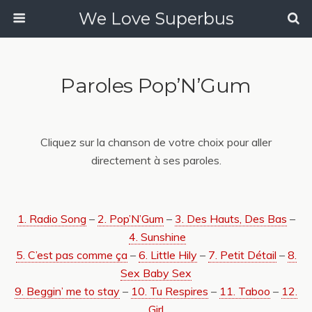
We Love Superbus
Paroles Pop’N’Gum
Cliquez sur la chanson de votre choix pour aller
directement à ses paroles.
1. Radio Song
–
2. Pop’N’Gum
–
3. Des Hauts, Des Bas
–
4. Sunshine
5. C’est pas comme ça
–
6. Little Hily
–
7. Petit Détail
–
8.
Sex Baby Sex
9. Beggin’ me to stay
–
10. Tu Respires
–
11. Taboo
–
12.
Girl