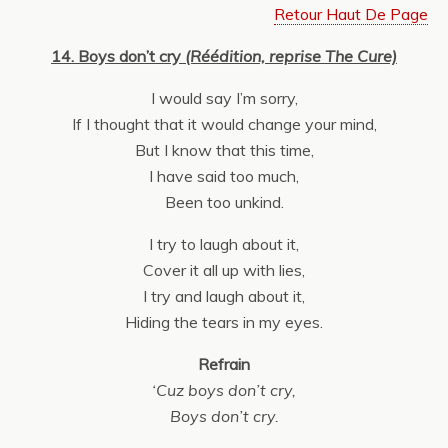
Retour Haut De Page
14. Boys don’t cry
(Réédition, reprise The Cure)
I would say I’m sorry,
If I thought that it would change your mind,
But I know that this time,
I have said too much,
Been too unkind.
I try to laugh about it,
Cover it all up with lies,
I try and laugh about it,
Hiding the tears in my eyes.
Refrain
‘Cuz boys don’t cry,
Boys don’t cry.