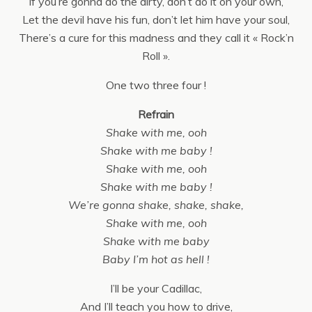
If you’re gonna do the dirty, don’t do it on your own,
Let the devil have his fun, don’t let him have your soul,
There’s a cure for this madness and they call it « Rock’n
Roll ».
One two three four !
Refrain
Shake with me, ooh
Shake with me baby !
Shake with me, ooh
Shake with me baby !
We’re gonna shake, shake, shake,
Shake with me, ooh
Shake with me baby
Baby I’m hot as hell !
I’ll be your Cadillac,
And I’ll teach you how to drive,