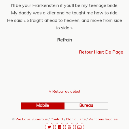
I’ll be your Frankenstein if you’ll be my teenage bride,
My daddy was a killer and he taught me how to ride,
He said « Straight ahead to heaven, and move from side
to side ».
Refrain
Retour Haut De Page
Retour au début
Mobile
Bureau
©
We Love Superbus
/
Contact
/
Plan du site
/
Mentions légales