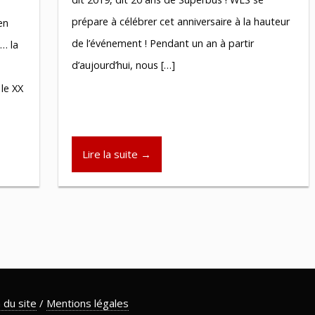
prépare à célébrer cet anniversaire à la hauteur
en
de l’événement ! Pendant un an à partir
… la
d’aujourd’hui, nous […]
le XX
Lire la suite →
 du site
/
Mentions légales