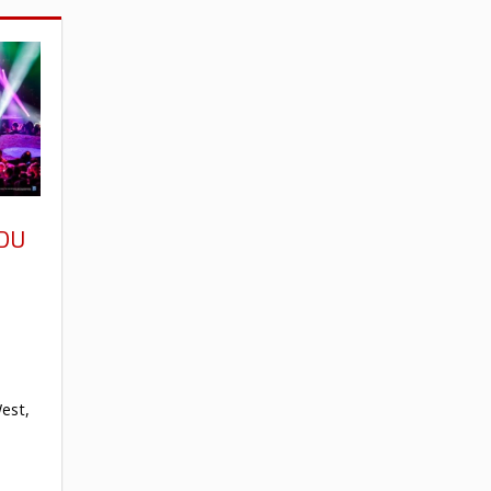
 DU
West,