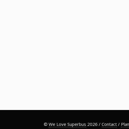
©
We Love Superbus
2026 /
Contact
/
Plan