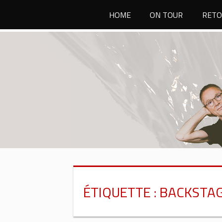
Passer
HOME
ON TOUR
RETO
au
contenu
ÉTIQUETTE :
BACKSTAG