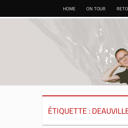
Passer
HOME
ON TOUR
RETO
au
contenu
ÉTIQUETTE :
DEAUVILL