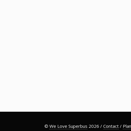
©
We Love Superbus
2026 /
Contact
/
Plan