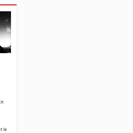
ce
e
t le