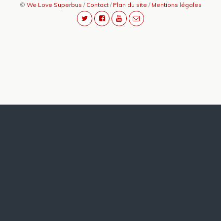
©
We Love Superbus
/
Contact
/
Plan du site
/
Mentions légales