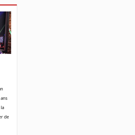
un
 ans
 la
er de