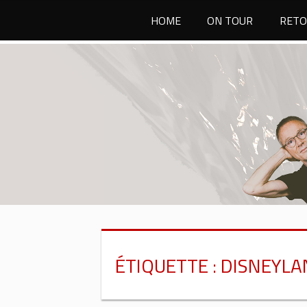
Passer
HOME
ON TOUR
RETO
au
contenu
ÉTIQUETTE :
DISNEYLA