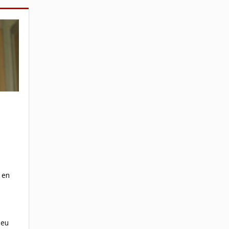
 en
 eu