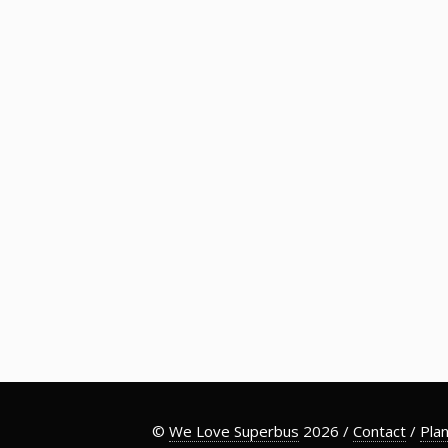
©
We Love Superbus
2026 /
Contact
/
Plan