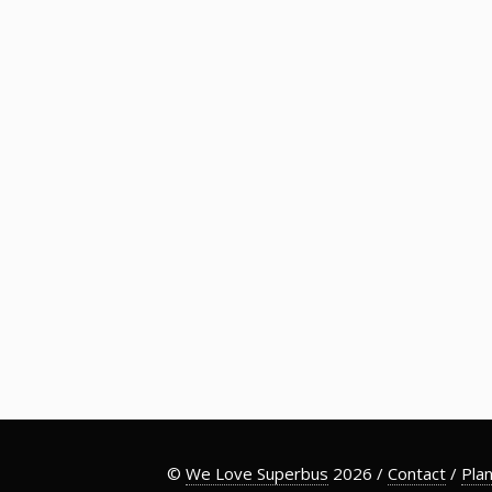
©
We Love Superbus
2026 /
Contact
/
Plan