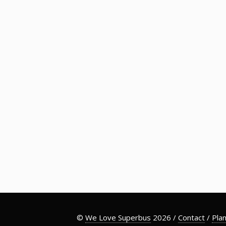
©
We Love Superbus
2026 /
Contact
/
Plan