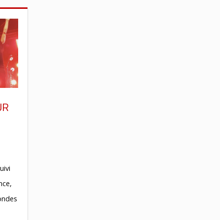
UR
uivi
nce,
ondes