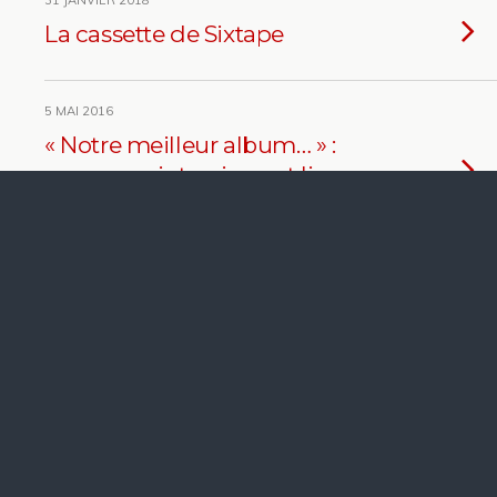
31 JANVIER 2018
La cassette de Sixtape
5 MAI 2016
« Notre meilleur album… » :
nouveaux interviews et lives
dans les médias
17 MARS 2016
20 minutes de TV et du live
radio, la promo continue !
4 SEPTEMBRE 2015
Un autre monde : sortie et
promo