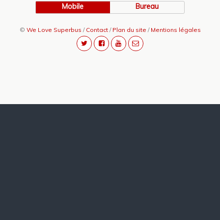
Mobile
Bureau
©
We Love Superbus
/
Contact
/
Plan du site
/
Mentions légales