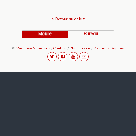
Retour au début
Mobile
Bureau
©
We Love Superbus
/
Contact
/
Plan du site
/
Mentions légales