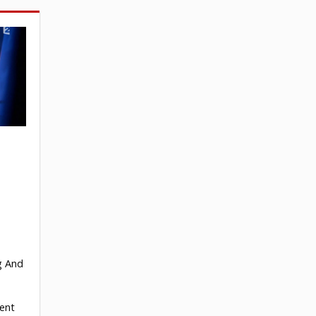
g And
ent