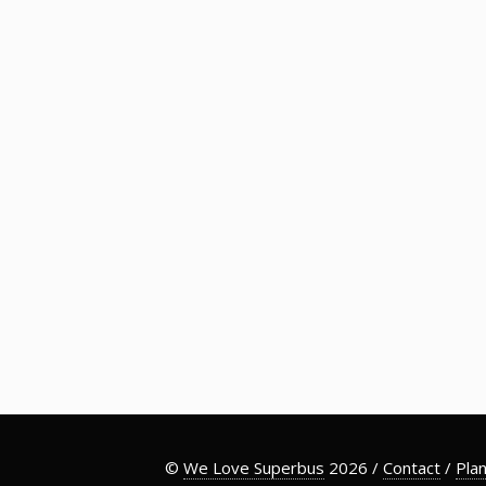
©
We Love Superbus
2026 /
Contact
/
Plan