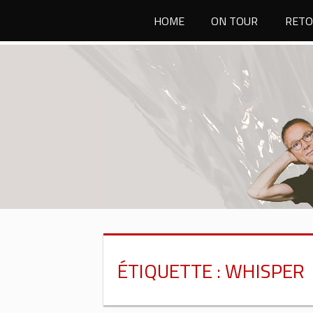
Passer
HOME
ON TOUR
RETO
au
contenu
ÉTIQUETTE :
WHISPER