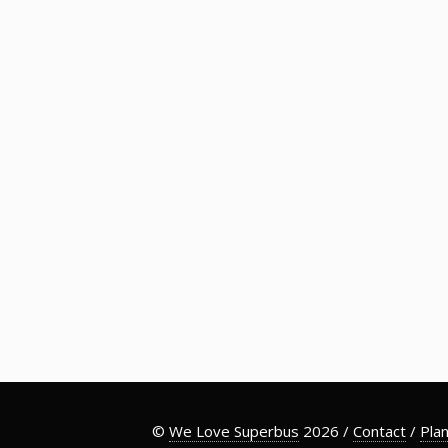
©
We Love Superbus
2026 /
Contact
/
Plan