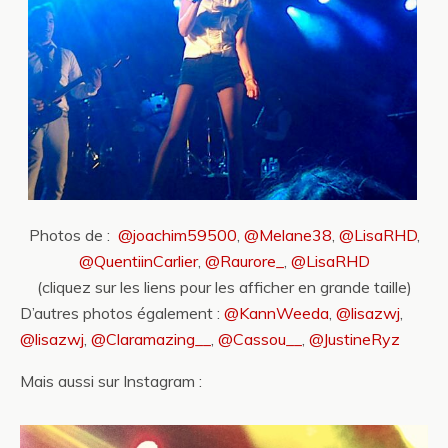
Photos de :
@joachim59500
,
@Melane38
,
@LisaRHD
,
@QuentiinCarlier
,
@Raurore_
,
@LisaRHD
(cliquez sur les liens pour les afficher en grande taille)
D’autres photos également :
@KannWeeda
,
@lisazwj
,
@lisazwj
,
@Claramazing__
,
@Cassou__
,
@JustineRyz
Mais aussi sur Instagram :