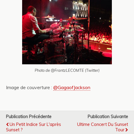
Photo de @FrantzLECOMTE (Twitter)
Image de couverture :
@GagaofJackson
Publication Précédente
Publication Suivante
Un Petit Indice Sur L'après
Ultime Concert Du Sunset
Sunset ?
Tour