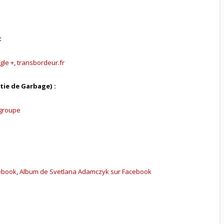
:
gle +
,
transbordeur.fr
tie de Garbage) :
 groupe
ebook
,
Album de Svetlana Adamczyk sur Facebook