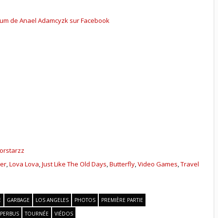
bum de Anael Adamcyzk sur Facebook
orstarzz
ter
,
Lova Lova
,
Just Like The Old Days
,
Butterfly
,
Video Games
,
Travel
E
GARBAGE
LOS ANGELES
PHOTOS
PREMIÈRE PARTIE
PERBUS
TOURNÉE
VIÉDOS