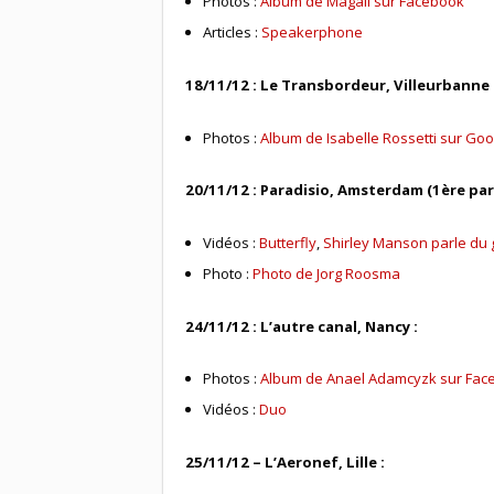
Photos :
Album de Magali sur Facebook
Articles :
Speakerphone
18/11/12 : Le Transbordeur, Villeurbanne 
Photos :
Album de Isabelle Rossetti sur Goo
20/11/12 : Paradisio, Amsterdam (1ère par
Vidéos :
Butterfly
,
Shirley Manson parle du
Photo :
Photo de Jorg Roosma
24/11/12 : L’autre canal, Nancy :
Photos :
Album de Anael Adamcyzk sur Fac
Vidéos :
Duo
25/11/12 – L’Aeronef, Lille :