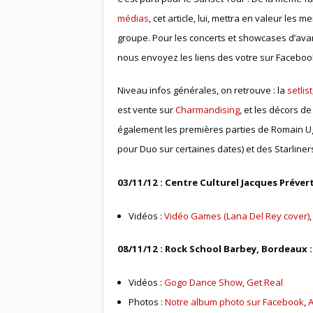
médias
, cet article, lui, mettra en valeur les 
groupe. Pour les concerts et showcases d’avan
nous envoyez les liens des votre sur Facebook
Niveau infos générales, on retrouve : la
setlist
est vente sur
Charmandising
, et les décors d
également les premières parties de Romain Ug
pour Duo sur certaines dates) et des Starliner
03/11/12 : Centre Culturel Jacques Prévert,
Vidéos :
Vidéo Games (Lana Del Rey cover)
08/11/12 : Rock School Barbey, Bordeaux 
Vidéos :
Gogo Dance Show
,
Get Real
Photos :
Notre album photo sur Facebook
,
A