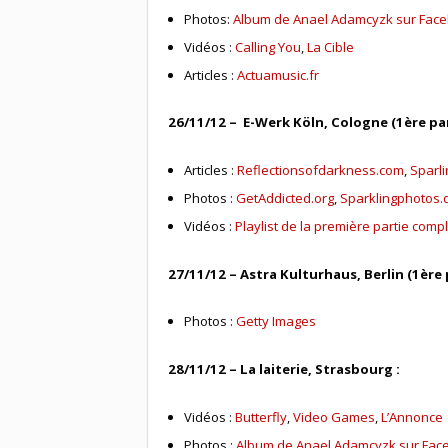
Photos:
Album de Anael Adamcyzk sur Fac
Vidéos :
Calling You
,
La Cible
Articles :
Actuamusic.fr
26/11/12 – E-Werk Köln, Cologne (1ère par
Articles :
Reflectionsofdarkness.com
,
Sparl
Photos :
GetAddicted.org
,
Sparklingphotos.
Vidéos :
Playlist de la première partie comp
27/11/12 – Astra Kulturhaus, Berlin (1ère 
Photos :
Getty Images
28/11/12 – La laiterie, Strasbourg :
Vidéos :
Butterfly
,
Video Games
,
L’Annonce
Photos :
Album de Anael Adamcyzk sur Fac