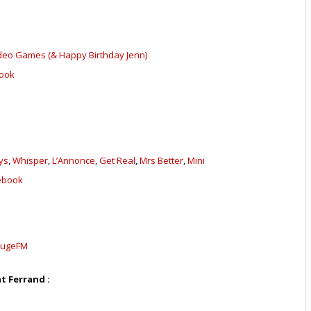
deo Games (& Happy Birthday Jenn)
book
ays
,
Whisper
,
L’Annonce
,
Get Real
,
Mrs Better
,
Mini
ebook
RougeFM
t Ferrand :