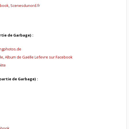
ebook
,
Scenesdunord.fr
tie de Garbage) :
ingphotos.de
de
,
Album de Gaëlle Lefevre sur Facebook
lète
partie de Garbage) :
ebook