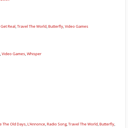
,
Get Real
,
Travel The World
,
Butterfly
,
Video Games
n
,
Video Games
,
Whisper
n
ke The Old Days
,
L’Annonce
,
Radio Song
,
Travel The World
,
Butterfly
,