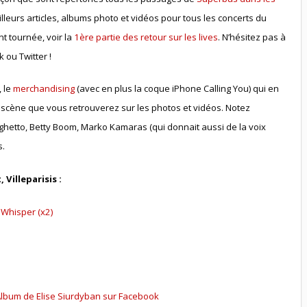
meilleurs articles, albums photo et vidéos pour tous les concerts du
t tournée, voir la
1ère partie des retour sur les lives
. N’hésitez pas à
 ou Twitter !
, le
merchandising
(avec en plus la coque iPhone Calling You) qui en
e scène que vous retrouverez sur les photos et vidéos. Notez
hetto, Betty Boom, Marko Kamaras (qui donnait aussi de la voix
s.
 Villeparisis :
,
Whisper
(x2)
:
lbum de Elise Siurdyban sur Facebook