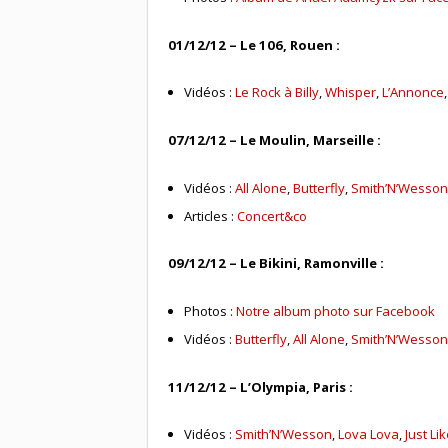
01/12/12 – Le 106, Rouen :
Vidéos :
Le Rock à Billy
,
Whisper
,
L’Annonce
07/12/12 – Le Moulin, Marseille :
Vidéos :
All Alone
,
Butterfly
,
Smith’N’Wesso
Articles :
Concert&co
09/12/12 – Le Bikini, Ramonville :
Photos :
Notre album photo sur Facebook
Vidéos :
Butterfly
,
All Alone
,
Smith’N’Wesso
11/12/12 – L’Olympia, Paris :
Vidéos :
Smith’N’Wesson
,
Lova Lova
,
Just Li