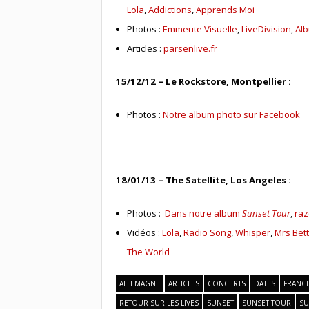
Lola
,
Addictions
,
Apprends Moi
Photos :
Emmeute Visuelle
,
LiveDivision
,
Al
Articles :
parsenlive.fr
15/12/12 – Le Rockstore, Montpellier :
Photos :
Notre album photo sur Facebook
18/01/13 – The Satellite, Los Angeles :
Photos :
Dans notre album
Sunset Tour
,
raz
Vidéos :
Lola
,
Radio Song
,
Whisper
,
Mrs Bet
The World
ALLEMAGNE
ARTICLES
CONCERTS
DATES
FRANC
RETOUR SUR LES LIVES
SUNSET
SUNSET TOUR
SU