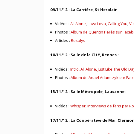
09/11/12 : La Carrière, St Herblain :
Vidéos :
All Alone
,
Lova Lova
,
Calling You
,
Vi
Photos :
Album de Quentin Pérès sur Face
Articles :
Rosalys
10/11/12 : Salle de la Cité, Rennes :
Vidéos :
Intro, All Alone, Just Like The Old D
Photos :
Album de Anael Adamczyk sur Fac
15/11/12 : Salle Métropole, Lausanne :
Vidéos :
Whisper
,
Interviews de fans par 
17/11/12 : La Coopérative de Mai, Clermon