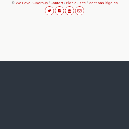
©
We Love Superbus
/
Contact
/
Plan du site
/
Mentions légales