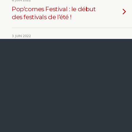
6 JUIN 2022
Pop’cornes Festival : le début
des festivals de l’été !
3 JUIN 2022
Le XX Summer Tour 2022,
c’est parti !
12 DÉCEMBRE 2021
Festival d’annonces pour
2022 !
23 NOVEMBRE 2021
La Maroquinerie aux éclats !