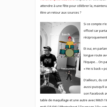
attendre à une fête pour célébrer la, mainten
être un retour aux sources ?
Si ce compte n’e
officiel car par
réciproquement),
Et oui, en parlan
longue route ave
l’équipe… On pa
« He is back » p
D’ailleurs, du c
aussi puisqu’il 
son Facebook a
table de maquillage et une autre avec Mitch ! Ma
midi (25/06) ? Photoshoot ? Tournage ? Du coté