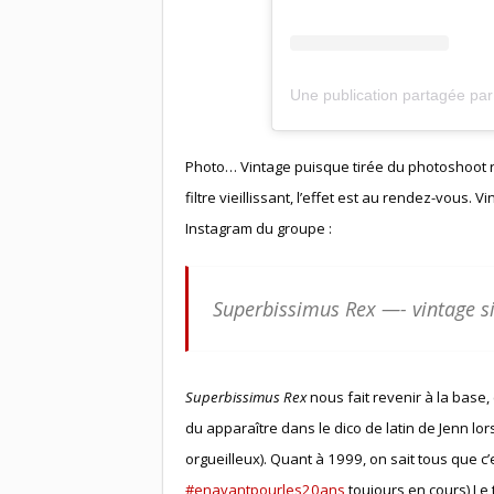
Une publication partagée pa
Photo… Vintage puisque tirée du photoshoot ré
filtre vieillissant, l’effet est au rendez-vous.
Instagram du groupe :
Superbissimus Rex —- vintage s
Superbissimus Rex
nous fait revenir à la base
du apparaître dans le dico de latin de Jenn lors
orgueilleux). Quant à 1999, on sait tous que 
#enavantpourles20ans
toujours en cours) Le