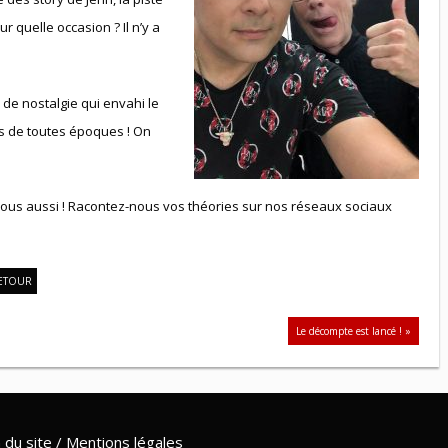
quelle occasion ? Il n’y a
 de nostalgie qui envahi le
rs de toutes époques ! On
? Nous aussi ! Racontez-nous vos théories sur nos réseaux sociaux
ETOUR
Le décompte est lancé ! »
 du site
/
Mentions légales