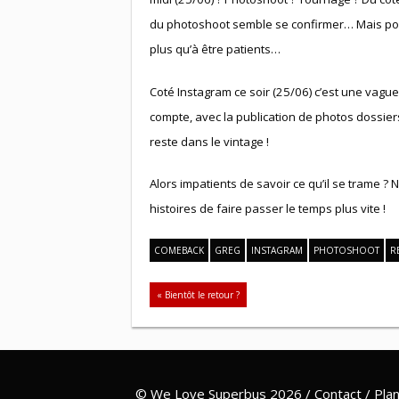
du photoshoot semble se confirmer… Mais pour 
plus qu’à être patients…
Coté Instagram ce soir (25/06) c’est une vague
compte, avec la publication de photos dossie
reste dans le vintage !
Alors impatients de savoir ce qu’il se trame 
histoires de faire passer le temps plus vite !
COMEBACK
GREG
INSTAGRAM
PHOTOSHOOT
R
Navigation
« Bientôt le retour ?
de
l’article
©
We Love Superbus
2026 /
Contact
/
Plan