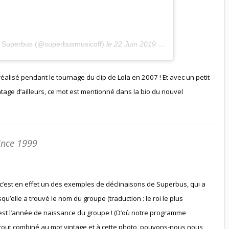
r Superbus (@superbusmusicoff)
le
22 Juin 2019 à 1 :22 PDT
alisé pendant le tournage du clip de Lola en 2007 ! Et avec un petit
 Vintage d’ailleurs, ce mot est mentionné dans la bio du nouvel
ince 1999
, c’est en effet un des exemples de déclinaisons de Superbus, qui a
qu’elle a trouvé le nom du groupe (traduction : le roi le plus
c’est l’année de naissance du groupe ! (D’où notre programme
 tout combiné au mot vintage et à cette photo, pouvons-nous nous