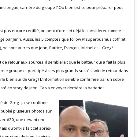
ant longue, carrière du groupe ? Ou bien est-ce pour préparer peut
st pas encore certifié, on peut d’ores et déjà le considérer comme
tagé par Jenn. Aussi, les 5 comptes que follow @superbusmusicoff (et
 ne sont autres que Jenn, Patrice, François, Michel et… Greg !
t de retour aux sources, il semblerait que le batteur qui a fait la plus
c le groupe et participé à ses plus grands succès soit de retour dans
rle bien sûr de Greg ! L’information semble confirmée par un sobre
osté en story de Jenn. Ça va envoyer derrière la batterie !
oté de Greg, ça se confirme
a publié plusieurs photos sur
vec #20, une devant une
is qu’ont-ils fait cet après-
 des story de Jenn, la piste