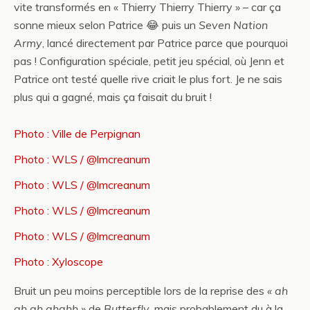
vite transformés en « Thierry Thierry Thierry » – car ça
sonne mieux selon Patrice 😂 puis un
Seven Nation
Army
, lancé directement par Patrice parce que pourquoi
pas ! Configuration spéciale, petit jeu spécial, où Jenn et
Patrice ont testé quelle rive criait le plus fort. Je ne sais
plus qui a gagné, mais ça faisait du bruit !
Photo : Ville de Perpignan
Photo : WLS / @lmcreanum
Photo : WLS / @lmcreanum
Photo : WLS / @lmcreanum
Photo : WLS / @lmcreanum
Photo : Xyloscope
Bruit un peu moins perceptible lors de la reprise des
« ah
ah ah ahahh »
de
Butterfly
, mais probablement du à la