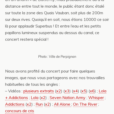
distance entre tout le monde, le public étant donc étalé
sur toute la zone des Quais Vauban, soit plus de 200m
sur deux rives. Quoiqu’il en soit, nous étions 10000 ce soir
là pour applaudir Superbus ! Et entre l’eau et les petits
papillons lumineux suspendus au dessus du canal, ce
concert restera spécial !
Photo : Ville de Perpignan
Nous avons profité du concert pour faire quelques
images, que nous vous partageons avec nos trouvailles
habituelles de tous les angles :
– Vidéos :
plusieurs extraits
(
x2
) (
x3
) (
x4
) (
x5
) (
x6
) ;
Lola
+ Addictions
;
Lola
(
x2
) ;
Seven Nation Army
;
Whisper
;
Addictions
(
x2
) ;
Run
(
x2
) ;
All Alone
;
On The River
;
concours de cris