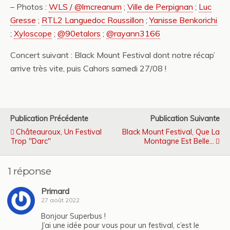
– Photos :
WLS / @lmcreanum
;
Ville de Perpignan
;
Luc
Gresse
;
RTL2 Languedoc Roussillon
;
Yanisse Benkorichi
;
Xyloscope
;
@90etalors
;
@rayann3166
Concert suivant : Black Mount Festival dont notre récap’
arrive très vite, puis Cahors samedi 27/08 !
Publication Précédente
Publication Suivante
Châteauroux, Un Festival
Black Mount Festival, Que La
Trop "Darc"
Montagne Est Belle...
1 réponse
Primard
27 août 2022
Bonjour Superbus !
J’ai une idée pour vous pour un festival, c’est le