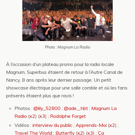
Photo : Magnum La Radio
À l’occasion d’un plateau promo pour la radio locale
Magnum, Superbus étaient de retour à l’Autre Canal de
Nancy, 8 ans après leur dernier passage. Un petit
showcase électrique pour une salle comble et où les fans
présents étaient plus que ravis !
Photos :
@lily_52800
;
@ade._.hbt
;
Magnum La
Radio
(
x2
) (
x3
) ;
Rodolphe Forget
Vidéos :
interview du public
;
Apprends-Moi
(
x2
) ;
Travel The World
;
Butterfly
(
x2
) (
x3
) ;
Ça