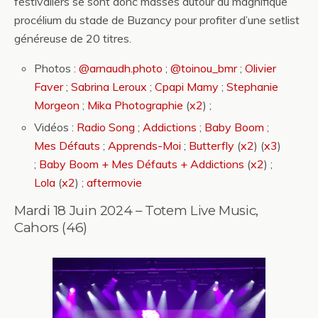
festivaliers se sont donc massés autour du magnifique
procélium du stade de Buzancy pour profiter d’une setlist
généreuse de 20 titres.
Photos :
@arnaudh.photo
;
@toinou_bmr
;
Olivier
Faver
;
Sabrina Leroux
;
Cpapi Mamy
;
Stephanie
Morgeon
;
Mika Photographie
(
x2
) ;
Vidéos :
Radio Song
;
Addictions
;
Baby Boom
;
Mes Défauts
;
Apprends-Moi
;
Butterfly
(
x2
) (
x3
)
;
Baby Boom + Mes Défauts + Addictions
(
x2
) ;
Lola
(
x2
) ;
aftermovie
Mardi 18 Juin 2024 – Totem Live Music,
Cahors (46)