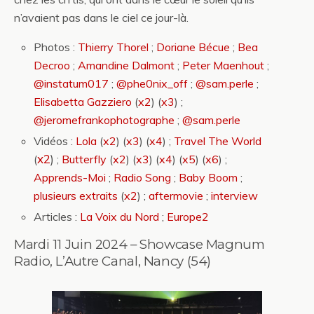
n’avaient pas dans le ciel ce jour-là.
Photos :
Thierry Thorel
;
Doriane Bécue
;
Bea
Decroo
;
Amandine Dalmont
;
Peter Maenhout
;
@instatum017
;
@phe0nix_off
;
@sam.perle
;
Elisabetta Gazziero
(
x2
) (
x3
) ;
@jeromefrankophotographe
;
@sam.perle
Vidéos :
Lola
(
x2
) (
x3
) (
x4
) ;
Travel The World
x2
)
(
;
Butterfly
(
x2
) (
x3
) (
x4
) (
x5
) (
x6
) ;
Apprends-Moi
;
Radio Song
;
Baby Boom
;
plusieurs extraits
(
x2
) ;
aftermovie
;
interview
Articles :
La Voix du Nord
;
Europe2
Mardi 11 Juin 2024 – Showcase Magnum
Radio, L’Autre Canal, Nancy (54)