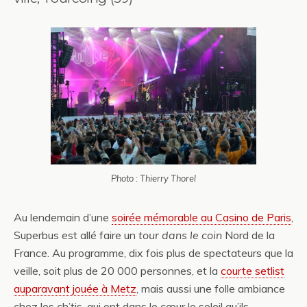
Photo : Thierry Thorel
Au lendemain d’une
soirée mémorable au Casino de Paris
,
Superbus est allé faire un
tour dans le coin
Nord de la
France. Au programme, dix fois plus de spectateurs que la
veille, soit plus de 20 000 personnes, et la
courte setlist
auparavant jouée à Metz
, mais aussi une folle ambiance
chez les ch’tis, qui ont dans le cœur le soleil qu’ils