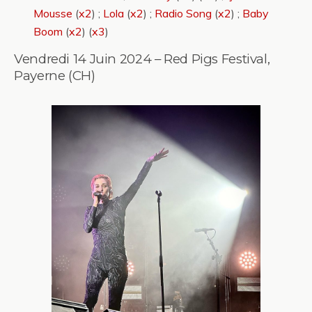
Mousse
(
x2
) ;
Lola
(
x2
) ;
Radio Song
(
x2
) ;
Baby
Boom
(
x2
) (
x3
)
Vendredi 14 Juin 2024 – Red Pigs Festival,
Payerne (CH)