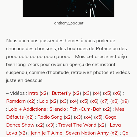
anthony_paquet
Nous pourrions passer des heures à vous parler de
chacune des chansons, des boutades de Patrice ou des
pooo polo po po pooo poooo
… Mais cet article est déjà
bien long. Alors pour avoir un aperçu de cet instant
suspendu, comme d’habitude, retrouvez photos et vidéos
juste en dessous.
– Vidéos :
Intro
(
x2
) ;
Butterfly
(
x2
) (
x3
) (
x4
) (
x5
) (
x6
) ;
Ramdam
(
x2
) ;
Lola
(
x2
) (
x3
) (
x4
) (
x5
) (
x6
) (
x7
) (
x8
) (
x9
)
;
Lola + Addictions
;
Silencio
;
Tchi-Cum-Bah
(
x2
) ;
Mes
Défauts
(
x2
) ;
Radio Song
(
x2
) (
x3
) (
x4
) (
x5
);
Gogo
Dance Show
(
x2
) (
x3
) ;
Travel The World
(
x2
) ;
Lova
Lova
(
x2
) ;
Jenn Je T’Aime
;
Seven Nation Army
(x2)
;
Ça