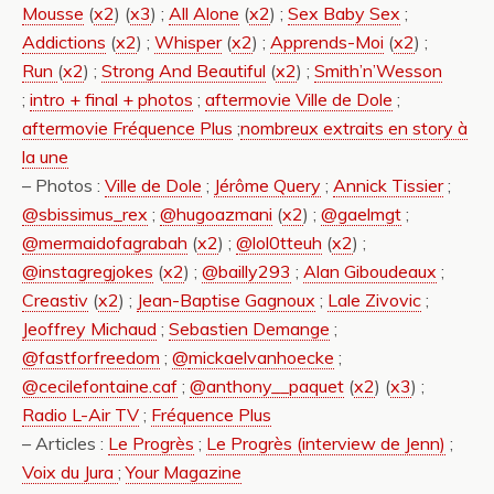
Mousse
(
x2
) (
x3
) ;
All Alone
(
x2
) ;
Sex Baby Sex
;
Addictions
(
x2
) ;
Whisper
(
x2
) ;
Apprends-Moi
(
x2
) ;
Run
(
x2
) ;
Strong And Beautiful
(
x2
) ;
Smith’n’Wesson
;
intro + final + photos
;
aftermovie Ville de Dole
;
aftermovie Fréquence Plus
;
nombreux extraits en story à
la une
– Photos :
Ville de Dole
;
Jérôme Query
;
Annick Tissier
;
@sbissimus_rex
;
@hugoazmani
(
x2
) ;
@gaelmgt
;
@mermaidofagrabah
(
x2
) ;
@lol0tteuh
(
x2
) ;
@instagregjokes
(
x2
) ;
@bailly293
;
Alan Giboudeaux
;
Creastiv
(
x2
) ;
Jean-Baptise Gagnoux
;
Lale Zivovic
;
Jeoffrey Michaud
;
Sebastien Demange
;
@fastforfreedom
;
@
mickaelvanhoecke
;
@cecilefontaine.caf
;
@anthony__paquet
(
x2
) (
x3
) ;
Radio L-Air TV
;
Fréquence Plus
– Articles :
Le Progrès
;
Le Progrès (interview de Jenn)
;
Voix du Jura
;
Your Magazine