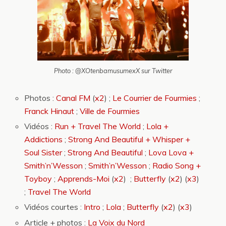
Photo : @XOtenbamusumexX sur Twitter
Photos :
Canal FM
(
x2
) ;
Le Courrier de Fourmies
;
Franck Hinaut
;
Ville de Fourmies
Vidéos :
Run + Travel The World
;
Lola +
Addictions
;
Strong And Beautiful + Whisper +
Soul Sister
;
Strong And Beautiful
;
Lova Lova +
Smith’n’Wesson
;
Smith’n’Wesson
;
Radio Song +
Toyboy
;
Apprends-Moi
(
x2
) ;
Butterfly
(
x2
) (
x3
)
;
Travel The World
Vidéos courtes :
Intro
;
Lola
;
Butterfly
(
x2
) (
x3
)
Article + photos :
La Voix du Nord