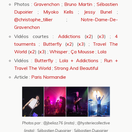
Photos :
Gravenchon
;
Bruno Martin
;
Sébastien
Dupoirier
;
Miyoko Kells
;
Jessy Bunel
;
@christophe_tillier
;
Notre-Dame-De-
Gravenchon
Vidéos courtes :
Addictions
(
x2
) (
x3
) ;
4
tourments
;
Butterfly
(
x2
) (
x3
) ;
Travel The
World
(
x2
) (
x3
) ;
Whisper
;
Ça Mousse
;
Lola
Vidéos :
Butterfly
;
Lola + Addictions
;
Run +
Travel The World
;
Strong And Beautiful
Article :
Paris Normandie
Photos par : @jbeliaz76 (insta) ; @hysteriecollective
(insta) ; Sébastien Dupoirier‎ ; Sébastien Dupoirier‎