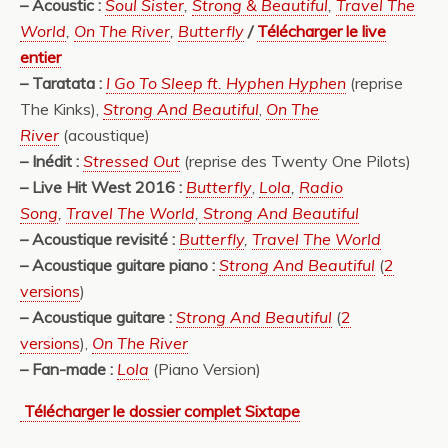
–
Acoustic :
Soul Sister
,
Strong & Beautiful
,
Travel The
World
,
On The River
,
Butterfly
/
Télécharger le live
entier
–
Taratata :
I Go To Sleep ft. Hyphen Hyphen
(reprise
The Kinks),
Strong And Beautiful
,
On The
River
(acoustique)
– Inédit :
Stressed Out
(reprise des Twenty One Pilots)
– Live Hit West 2016 :
Butterfly
,
Lola
,
Radio
Song
,
Travel The World
,
Strong And Beautiful
–
Acoustique revisité :
Butterfly
,
Travel The World
– Acoustique guitare piano :
Strong And Beautiful
(
2
versions
)
– Acoustique guitare :
Strong And Beautiful
(
2
versions
),
On The River
– Fan-made :
Lola
(Piano Version)
Télécharger le dossier complet Sixtape