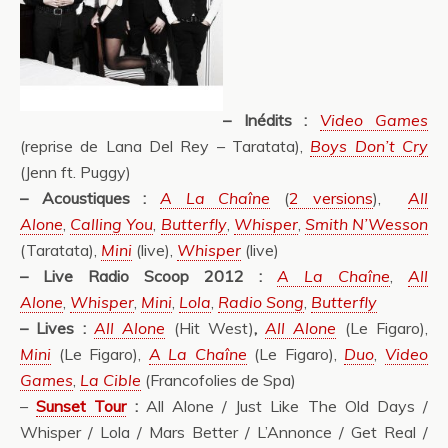
– Inédits :
Video Games
(reprise de Lana Del Rey – Taratata),
Boys Don’t Cry
(Jenn ft. Puggy)
– Acoustiques :
A La Chaîne
(
2 versions
),
All
Alone
,
Calling You
,
Butterfly
,
Whisper
,
Smith N’Wesson
(Taratata),
Mini
(live),
Whisper
(live)
– Live Radio Scoop 2012 :
A La Chaîne
,
All
Alone
,
Whisper
,
Mini
,
Lola
,
Radio Song
,
Butterfly
– Lives :
All Alone
(Hit West)
,
All Alone
(Le Figaro),
Mini
(Le Figaro),
A La Chaîne
(Le Figaro),
Duo
,
Video
Games
,
La Cible
(Francofolies de Spa)
–
Sunset Tour
:
All Alone / Just Like The Old Days /
Whisper / Lola / Mars Better / L’Annonce / Get Real /