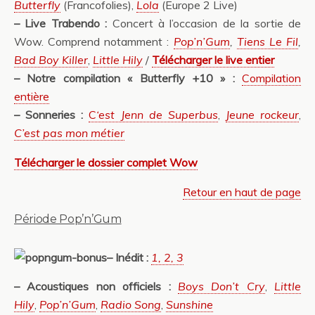
Butterfly
(Francofolies),
Lola
(Europe 2 Live)
– Live Trabendo :
Concert à l’occasion de la sortie de
Wow. Comprend notamment :
Pop’n’Gum
,
Tiens Le Fil
,
Bad Boy Killer
,
Little Hily
/
Télécharger le live entier
– Notre compilation « Butterfly +10 » :
Compilation
entière
– Sonneries :
C
‘est Jenn de Superbus
,
Jeune rockeur
,
C’est pas mon métier
Télécharger le dossier complet Wow
Retour en haut de page
Période Pop’n’Gum
– Inédit :
1, 2, 3
– Acoustiques non officiels :
Boys Don’t Cry
,
Little
Hily
,
Pop’n’Gum
,
Radio Song
,
Sunshine