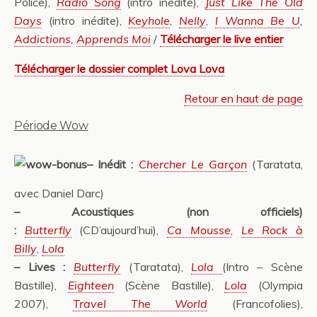
Police),
Radio Song
(intro inédite),
Just Like The Old
Days
(intro inédite),
Keyhole
,
Nelly
,
I Wanna Be U
,
Addictions
,
Apprends Moi
/
Télécharger le live entier
Télécharger le dossier complet Lova Lova
Retour en haut de page
Période Wow
– Inédit :
Chercher Le Garçon
(Taratata,
avec Daniel Darc)
– Acoustiques (non officiels)
:
Butterfly
(CD’aujourd’hui),
Ca Mousse
,
Le Rock à
Billy
,
Lola
– Lives :
Butterfly
(Taratata),
Lola
(Intro – Scène
Bastille),
Eighteen
(Scène Bastille),
Lola
(Olympia
2007),
Travel The World
(Francofolies),