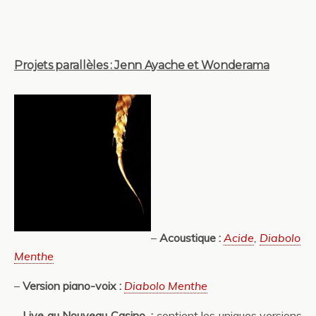
Projets parallèles : Jenn Ayache et Wonderama
–
Acoustique :
Acide
,
Diabolo
Menthe
–
Version piano-voix :
Diabolo Menthe
–
Live au Nouveau Casino :
contient les uniques versions