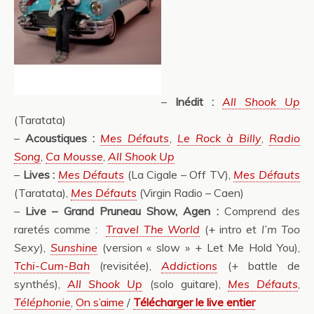
–
Inédit :
All Shook Up
(Taratata)
–
Acoustiques :
Mes Défauts
,
Le Rock à Billy
,
Radio
Song
,
Ca Mousse
,
All Shook Up
–
Lives :
Mes Défauts
(La Cigale – Off TV),
Mes Défauts
(Taratata),
Mes Défauts
(Virgin Radio – Caen)
–
Live – Grand Pruneau Show, Agen :
Comprend des
raretés comme :
Travel The World
(+ intro et
I’m Too
Sexy
),
Sunshine
(version « slow » + Let Me Hold You),
Tchi-Cum-Bah
(revisitée),
Addictions
(+ battle de
synthés),
All Shook Up
(solo guitare),
Mes Défauts
,
Téléphonie
,
On s’aime
/
Télécharger le live entier