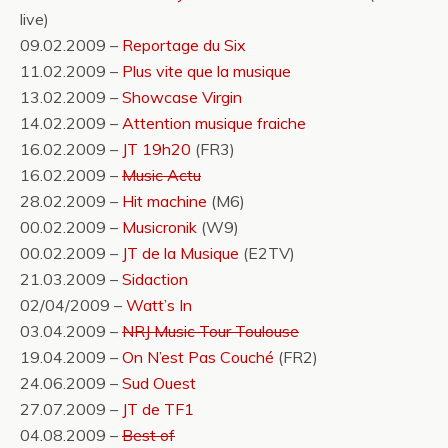
live)
09.02.2009 –
Reportage du Six
11.02.2009 –
Plus vite que la musique
13.02.2009 –
Showcase Virgin
14.02.2009 –
Attention musique fraiche
16.02.2009 –
JT 19h20
(FR3)
16.02.2009 –
Music Actu
28.02.2009 –
Hit machine
(M6)
00.02.2009 –
Musicronik
(W9)
00.02.2009 –
JT de la Musique
(E2TV)
21.03.2009 –
Sidaction
02/04/2009 –
Watt’s In
03.04.2009 –
NRJ Music Tour Toulouse
19.04.2009 –
On N’est Pas Couché
(FR2)
24.06.2009 –
Sud Ouest
27.07.2009 –
JT de TF1
04.08.2009 –
Best of