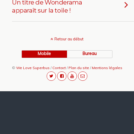
Un titre de Wonderama
apparaît sur la toile !
Retour au début
Mobile
Bureau
©
We Love Superbus
/
Contact
/
Plan du site
/
Mentions légales