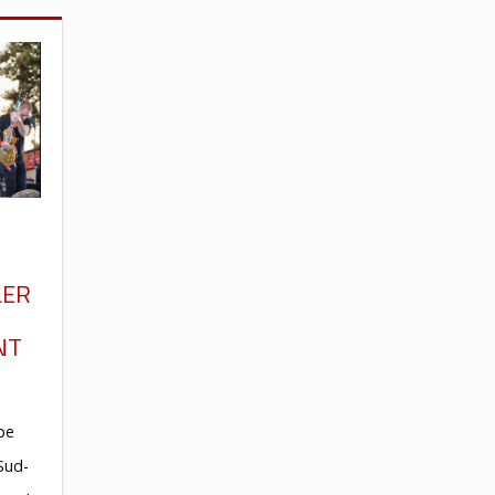
LER
NT
ape
Sud-