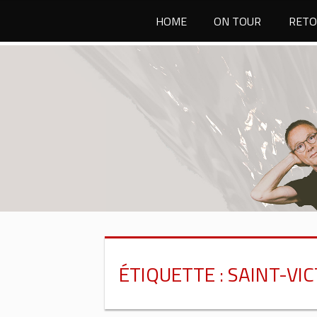
Passer
HOME
ON TOUR
RETO
au
contenu
ÉTIQUETTE :
SAINT-VI