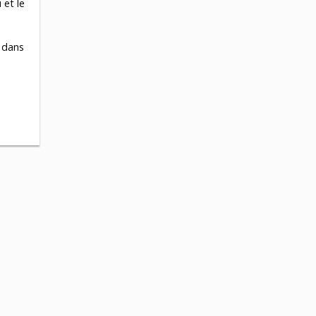
 et le
t dans