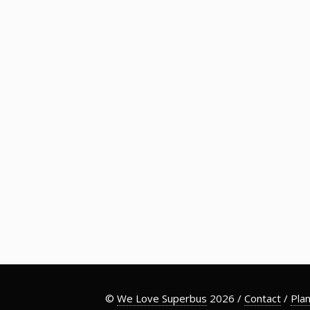
©
We Love Superbus
2026 /
Contact
/
Plan