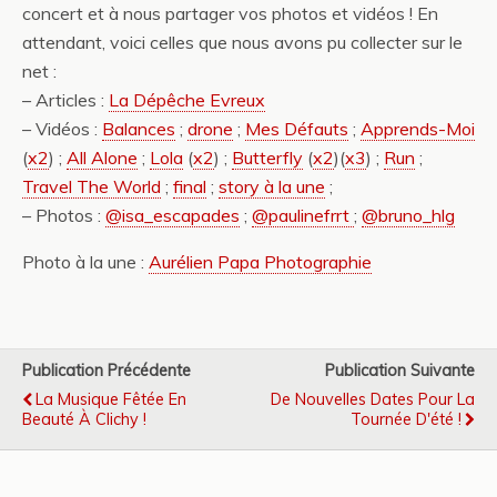
concert et à nous partager vos photos et vidéos ! En
attendant, voici celles que nous avons pu collecter sur le
net :
– Articles :
La Dépêche Evreux
– Vidéos :
Balances
;
drone
;
Mes Défauts
;
Apprends-Moi
(
x2
) ;
All Alone
;
Lola
(
x2
) ;
Butterfly
(
x2
)(
x3
) ;
Run
;
Travel The World
;
final
;
story à la une
;
– Photos :
@isa_escapades
;
@paulinefrrt
;
@bruno_hlg
Photo à la une :
Aurélien Papa Photographie
Publication Précédente
Publication Suivante
La Musique Fêtée En
De Nouvelles Dates Pour La
Beauté À Clichy !
Tournée D'été !