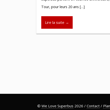
Tour, pour leurs 20 ans […]
Lire la suite →
©
We Love Superbus
2026 /
Contact
/
Plan