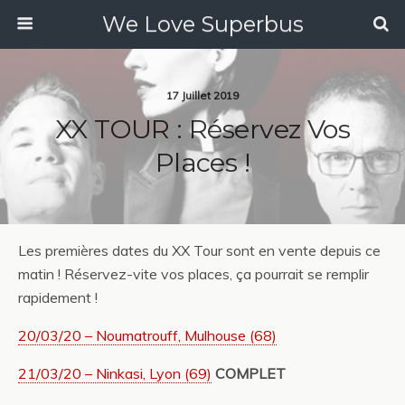
We Love Superbus
17 Juillet 2019
XX TOUR : Réservez Vos
Places !
Les premières dates du XX Tour sont en vente depuis ce
matin ! Réservez-vite vos places, ça pourrait se remplir
rapidement !
20/03/20 – Noumatrouff, Mulhouse (68)
21/03/20 – Ninkasi, Lyon (69)
COMPLET