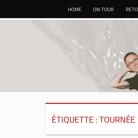
Passer
HOME
ON TOUR
RETO
au
contenu
ÉTIQUETTE :
TOURNÉE