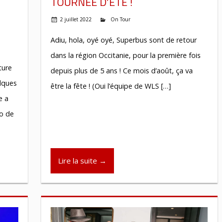
TOURNÉE D’ÉTÉ !
2 juillet 2022
On Tour
Adiu, hola, oyé oyé, Superbus sont de retour
dans la région Occitanie, pour la première fois
ture
depuis plus de 5 ans ! Ce mois d’août, ça va
lques
être la fête ! (Oui l’équipe de WLS […]
e a
o de
Lire la suite →